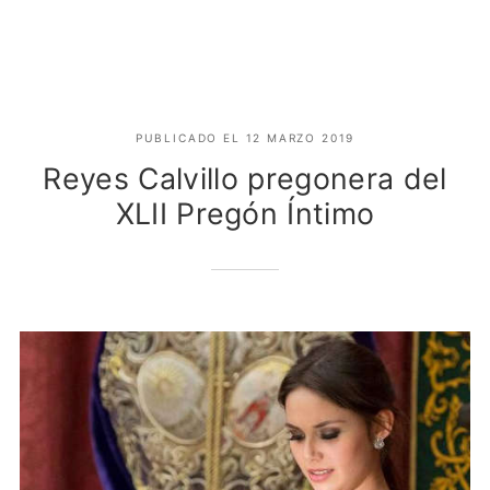
Noticias
PUBLICADO EL
12 MARZO 2019
Asociación
Reyes Calvillo pregonera del
XLII Pregón Íntimo
Asociación y Junta Directiva
El Pregón
Solicitud de Ingreso
Fotos
Contacto