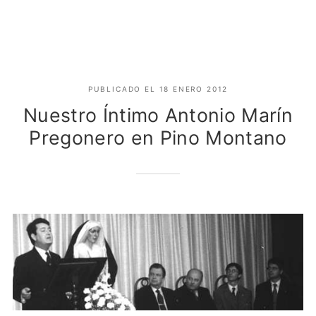
Noticias
PUBLICADO EL
18 ENERO 2012
Asociación
Nuestro Íntimo Antonio Marín
Pregonero en Pino Montano
Asociación y Junta Directiva
El Pregón
Solicitud de Ingreso
Fotos
Contacto